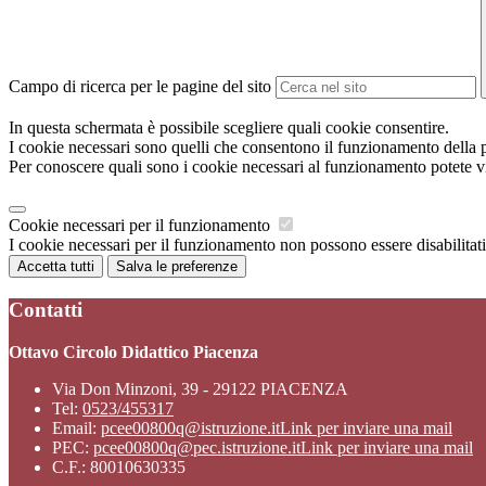
Campo di ricerca per le pagine del sito
In questa schermata è possibile scegliere quali cookie consentire.
I cookie necessari sono quelli che consentono il funzionamento della pi
Per conoscere quali sono i cookie necessari al funzionamento potete v
Cookie necessari per il funzionamento
I cookie necessari per il funzionamento non possono essere disabilitati.
Accetta tutti
Salva le preferenze
Contatti
Ottavo Circolo Didattico Piacenza
Via Don Minzoni, 39 - 29122 PIACENZA
Tel:
0523/455317
Email:
pcee00800q@istruzione.it
Link per inviare una mail
PEC:
pcee00800q@pec.istruzione.it
Link per inviare una mail
C.F.: 80010630335