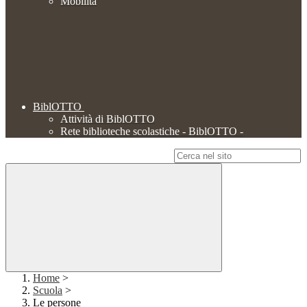
Mobilità
BiblOTTO
Attività di BiblOTTO
Rete biblioteche scolastiche - BiblOTTO -
Campo di ricerca per le pagine del sito
Home
>
Scuola
>
Le persone