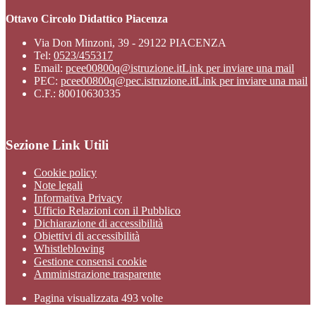
Ottavo Circolo Didattico Piacenza
Via Don Minzoni, 39 - 29122 PIACENZA
Tel:
0523/455317
Email:
pcee00800q@istruzione.it
Link per inviare una mail
PEC:
pcee00800q@pec.istruzione.it
Link per inviare una mail
C.F.: 80010630335
Sezione Link Utili
Cookie policy
Note legali
Informativa Privacy
Ufficio Relazioni con il Pubblico
Dichiarazione di accessibilità
Obiettivi di accessibilità
Whistleblowing
Gestione consensi cookie
Amministrazione trasparente
Pagina visualizzata
493
volte