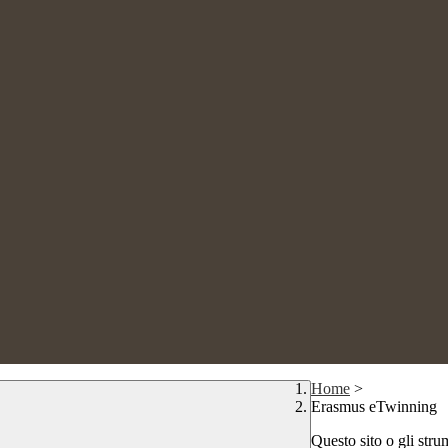
Home
>
Erasmus eTwinning
Questo sito o gli stru