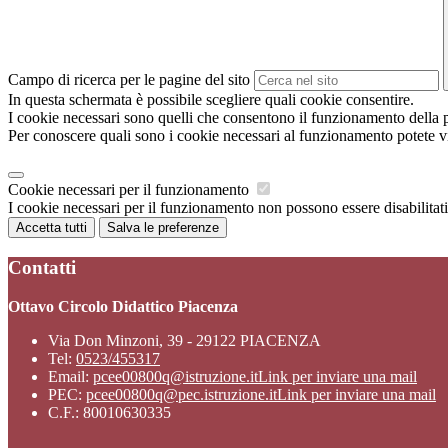
Campo di ricerca per le pagine del sito
In questa schermata è possibile scegliere quali cookie consentire.
I cookie necessari sono quelli che consentono il funzionamento della pi
Per conoscere quali sono i cookie necessari al funzionamento potete v
Cookie necessari per il funzionamento
I cookie necessari per il funzionamento non possono essere disabilitati.
Accetta tutti
Salva le preferenze
Contatti
Ottavo Circolo Didattico Piacenza
Via Don Minzoni, 39 - 29122 PIACENZA
Tel:
0523/455317
Email:
pcee00800q@istruzione.it
Link per inviare una mail
PEC:
pcee00800q@pec.istruzione.it
Link per inviare una mail
C.F.: 80010630335