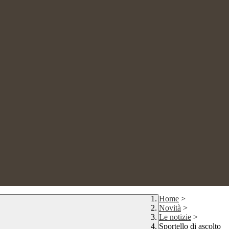
Home
>
Novità
>
Le notizie
>
Sportello di ascolto