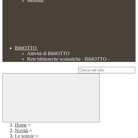
Mobilità
BiblOTTO
Attività di BiblOTTO
Rete biblioteche scolastiche - BiblOTTO -
Campo di ricerca per le pagine del sito
Home
>
Novità
>
Le notizie
>