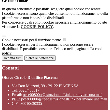
Gestione cookie
In questa schermata è possibile scegliere quali cookie consentire.
I cookie necessari sono quelli che consentono il funzionamento della
piattaforma e non è possibile disabilitarli.
Per conoscere quali sono i cookie necessari al funzionamento potete
visionare la
COOKIE POLICY
.
Cookie necessari per il funzionamento
I cookie necessari per il funzionamento non possono essere
disabilitati. È possibile consultare l'elenco nella pagina della cookie
policy.
Accetta tutti
Salva le preferenze
Contatti
Ottavo Circolo Didattico Piacenza
Via Don Minzoni, 39 - 29122 PIACENZA
Tel:
0523/455317
Email:
pcee00800q@istruzione.it
Link per inviare una mail
PEC:
pcee00800q@pec.istruzione.it
Link per inviare una mail
C.F.: 80010630335