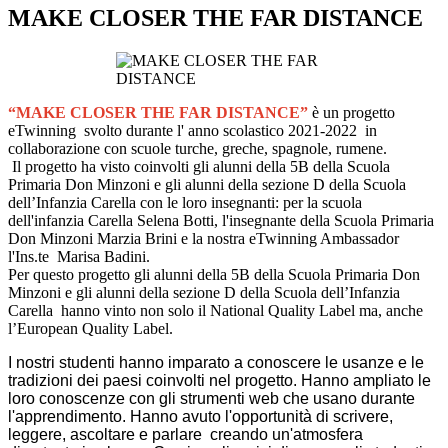
MAKE CLOSER THE FAR DISTANCE
“MAKE CLOSER THE FAR DISTANCE”
è un
progetto
eTwinning svolto
durante l' anno scolastico 2021-2022 in
collaborazione con scuole turche, greche, spagnole, rumene.
Il progetto ha visto coinvolti gli alunni della 5B della Scuola
Primaria Don Minzoni e gli alunni della sezione D della Scuola
dell’Infanzia Carella con le loro insegnanti: per la scuola
dell'infanzia Carella Selena Botti, l'insegnante della Scuola Primaria
Don Minzoni Marzia Brini e la nostra eTwinning Ambassador
l'Ins.te Marisa Badini.
Per questo progetto gli alunni della 5B della Scuola Primaria Don
Minzoni e gli alunni della sezione D della Scuola dell’Infanzia
Carella hanno vinto non solo il National Quality Label ma, anche
l’European Quality Label.
I nostri studenti hanno imparato a conoscere le usanze
e le
tradizioni dei paesi coinvolti nel progetto.
Hanno ampliato le
loro conoscenze con
gli strumenti web che usano durante
l'apprendimento. Hanno avuto l'opportunità di s
crivere,
leggere, ascoltare e parlare
creando u
n'atmosfera