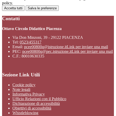
policy.
Accetta tutti
Salva le preferenze
Contatti
Ottavo Circolo Didattico Piacenza
Via Don Minzoni, 39 - 29122 PIACENZA
Tel:
0523/455317
Email:
pcee00800q@istruzione.it
Link per inviare una mail
PEC:
pcee00800q@pec.istruzione.it
Link per inviare una mail
C.F.: 80010630335
Sezione Link Utili
Cookie policy
Note legali
Informativa Privacy
Ufficio Relazioni con il Pubblico
Dichiarazione di accessibilità
Obiettivi di accessibilità
Whistleblowing