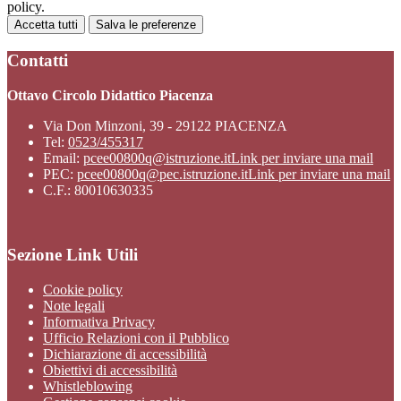
policy.
Accetta tutti
Salva le preferenze
Contatti
Ottavo Circolo Didattico Piacenza
Via Don Minzoni, 39 - 29122 PIACENZA
Tel:
0523/455317
Email:
pcee00800q@istruzione.it
Link per inviare una mail
PEC:
pcee00800q@pec.istruzione.it
Link per inviare una mail
C.F.: 80010630335
Sezione Link Utili
Cookie policy
Note legali
Informativa Privacy
Ufficio Relazioni con il Pubblico
Dichiarazione di accessibilità
Obiettivi di accessibilità
Whistleblowing