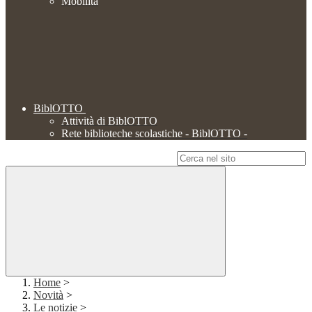
Mobilità
BiblOTTO
Attività di BiblOTTO
Rete biblioteche scolastiche - BiblOTTO -
Campo di ricerca per le pagine del sito
Home
>
Novità
>
Le notizie
>